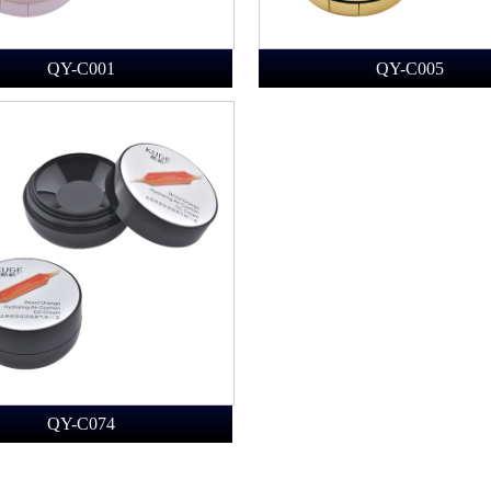
QY-C001
QY-C005
QY-C074