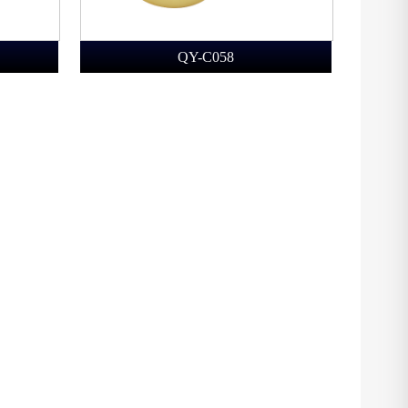
QY-C058